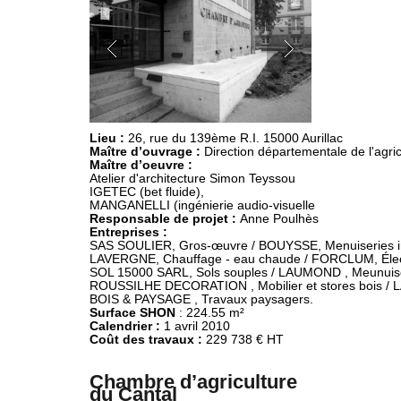
Lieu : 
26, rue du 139ème R.I. 15000 Aurillac
Maître d’ouvrage :
Maître d’oeuvre :
Atelier d'architecture Simon Teyssou

IGETEC (bet fluide),

Responsable de projet : 
Anne Poulhès
Entreprises :
SAS SOULIER, Gros-œuvre / BOUYSSE, Menuiseries int
LAVERGNE, Chauffage - eau chaude / FORCLUM, Électr
SOL 15000 SARL, Sols souples / LAUMOND , Meunuiserie
ROUSSILHE DECORATION , Mobilier et stores bois / 
Surface SHON 
Calendrier :
Coût des travaux :
 229 738 € HT
Chambre d’agriculture
du Cantal