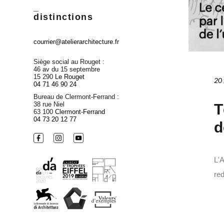
_
distinctions
courrier@atelierarchitecture.fr
Siège social au Rouget :
46 av du 15 septembre
15 290
Le Rouget
20 
04 71 46 90 24
Bureau de Clermont-Ferrand :
38 rue Niel
T
63 100
Clermont-Ferrand
04 73 20 12 77
d
L'A
red