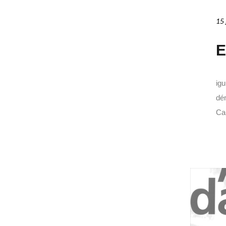
15 
E
igu
dém
Can