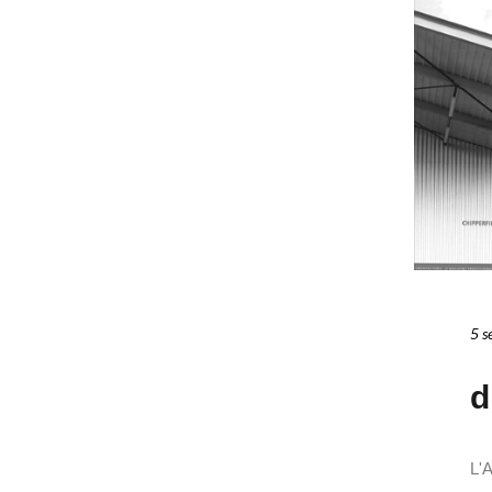
5 s
d
L'A