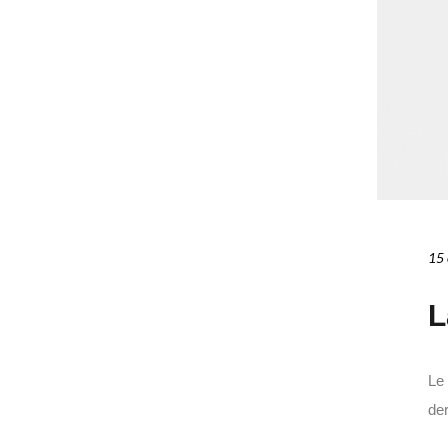
15 
L
Le 
der