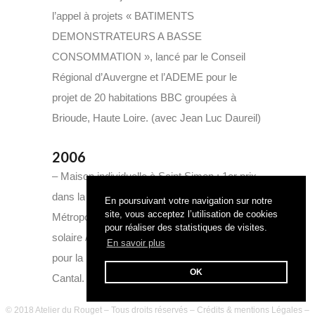
l’appel à projets « BATIMENTS
DEMONSTRATEURS A BASSE
CONSOMMATION », lancé par le Conseil
Régional d’Auvergne et l’ADEME pour le
projet de 20 habitations BBC groupées à
Brioude, Haute Loire. (avec Jean Luc Daureil)
2006
– Maison individuelle à Saint Simon : 1er prix
dans la catégorie « Maison Individuelle en
En poursuivant votre navigation sur notre
site, vous acceptez l’utilisation de cookies
Métropole »pour le dixième concours habitat
pour réaliser des statistiques de visites.
solaire / habitat d’aujourd’hui, Observ’ER,
En savoir plus
pour la maison « Rimbault » à Saint-Simon,
OK
Cantal.
© 2018 Atelier du Rouget – Tous droits réservés –
Crédits & mentions Légales
–