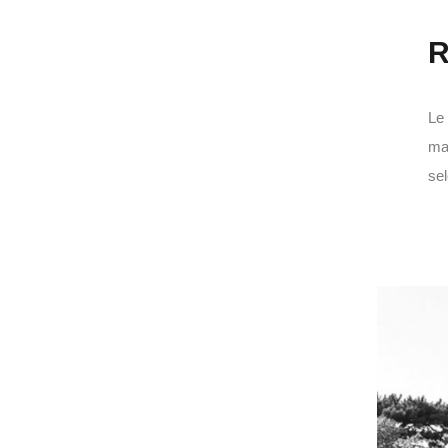
R
Le 
mai
sel