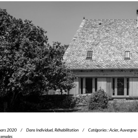
mars 2020
Dans
Individuel
,
Réhabilitation
Catégories
:
Acier
,
Auvergne 
xemples