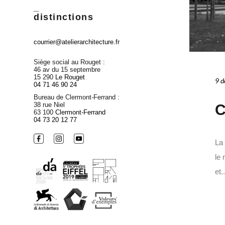
_
distinctions
courrier@atelierarchitecture.fr
Siège social au Rouget :
46 av du 15 septembre
15 290
Le Rouget
9 d
04 71 46 90 24
Bureau de Clermont-Ferrand :
38 rue Niel
C
63 100
Clermont-Ferrand
04 73 20 12 77
La 
le 
et..