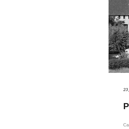
23 
P
Cap