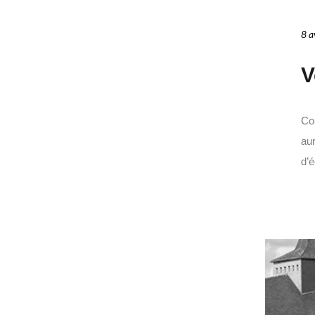
8 a
V
Co
aur
d’é