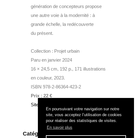
génération de concepteurs propose
une autre voie à la modernité : à
grande échelle, la redécouverte
du présent.
Collection : Projet urbain
Paru en janvier 2024
16 × 24,5 cm, 192 p., 171 illustrations
en couleur, 2023.
ISBN 978-2-86364-423-2
Prix : 22 €
Site de l’éditeur
En poursuivant votre navigation sur notre
site, vous acceptez l’utilisation de cookies
pour réaliser des statistiques de visites.
En savoir plus
Catégories :
EN CAMPAGNE