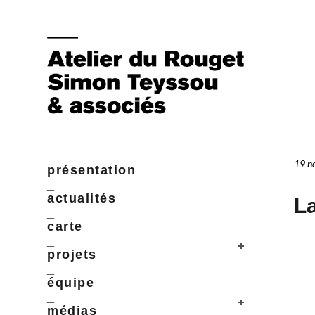
_
19 n
présentation
_
actualités
La
_
carte
_
projets
_
équipe
_
médias