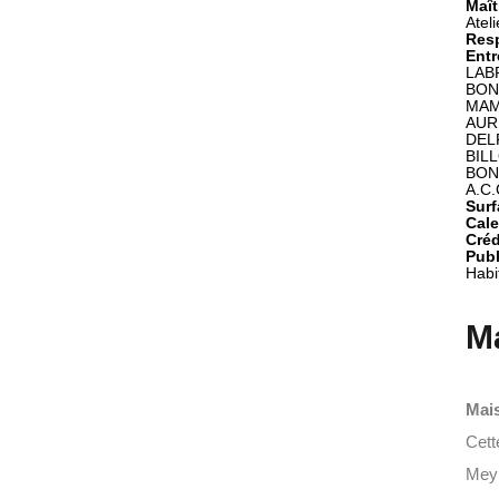
Maît
Resp
Entr
LABR
BONA
MAMB
AURI
DELP
BILL
BONN
Surf
Cale
Créd
Publ
Habi
Ma
Mai
Cett
Meyr