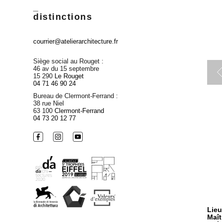
_
distinctions
courrier@atelierarchitecture.fr
Siège social au Rouget :
46 av du 15 septembre
15 290
Le Rouget
04 71 46 90 24
Bureau de Clermont-Ferrand :
38 rue Niel
63 100
Clermont-Ferrand
04 73 20 12 77
Lieu
Maît