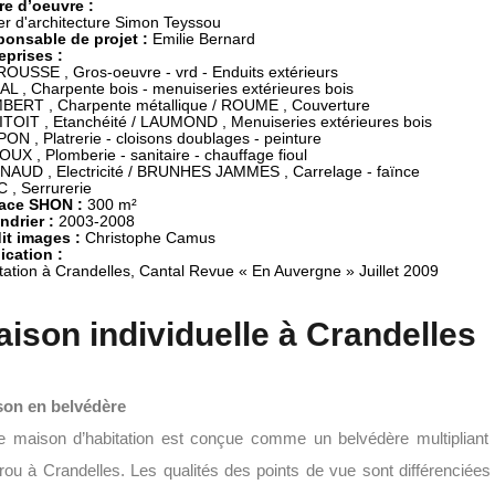
re d’oeuvre :
onsable de projet :
eprises :
OUSSE , Gros-oeuvre - vrd - Enduits extérieurs 

L , Charpente bois - menuiseries extérieures bois 

ERT , Charpente métallique / ROUME , Couverture

TOIT , Etanchéité / LAUMOND , Menuiseries extérieures bois 

ON , Platrerie - cloisons doublages - peinture 

OUX , Plomberie - sanitaire - chauffage fioul 

AUD , Electricité / BRUNHES JAMMES , Carrelage - faïnce 

ace SHON :
ndrier :
it images :
ication :
tation à Crandelles, Cantal Revue « En Auvergne » Juillet 2009
ison individuelle à Crandelles
son en belvédère
e maison d’habitation est conçue comme un belvédère multipliant 
ou à Crandelles. Les qualités des points de vue sont différenciées