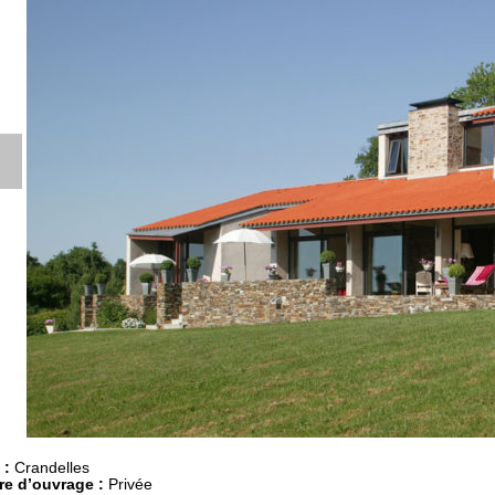
 :
Crandelles
re d’ouvrage :