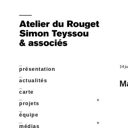
_
14 j
présentation
_
actualités
Ma
_
carte
_
projets
_
équipe
_
médias