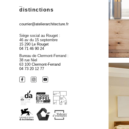
_
distinctions
courrier@atelierarchitecture.fr
Siège social au Rouget :
46 av du 15 septembre
15 290
Le Rouget
04 71 46 90 24
Bureau de Clermont-Ferrand :
38 rue Niel
63 100
Clermont-Ferrand
04 73 20 12 77