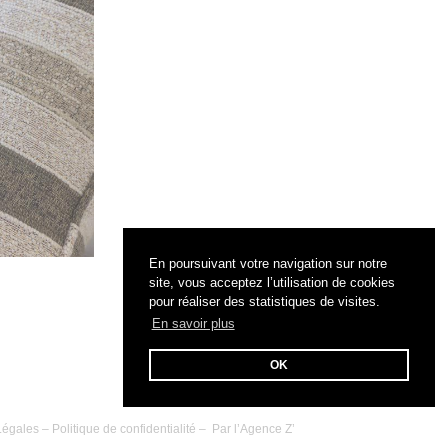
En poursuivant votre navigation sur notre
site, vous acceptez l’utilisation de cookies
pour réaliser des statistiques de visites.
En savoir plus
OK
Légales
–
Politique de confidentialité
– Par l’
Agence Z’