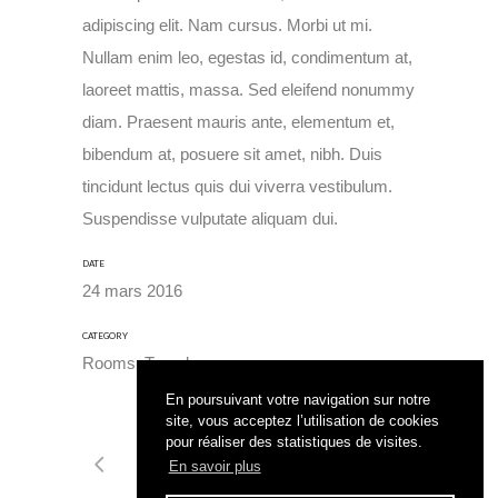
adipiscing elit. Nam cursus. Morbi ut mi.
Nullam enim leo, egestas id, condimentum at,
laoreet mattis, massa. Sed eleifend nonummy
diam. Praesent mauris ante, elementum et,
bibendum at, posuere sit amet, nibh. Duis
tincidunt lectus quis dui viverra vestibulum.
Suspendisse vulputate aliquam dui.
DATE
24 mars 2016
CATEGORY
Rooms, Travel
En poursuivant votre navigation sur notre
site, vous acceptez l’utilisation de cookies
pour réaliser des statistiques de visites.
En savoir plus