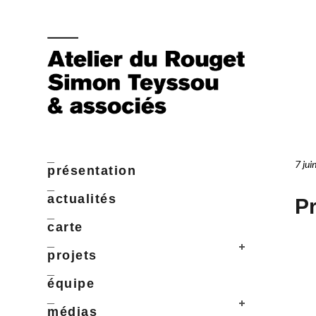
_
7 jui
présentation
_
actualités
Pr
_
carte
_
projets
_
équipe
_
médias