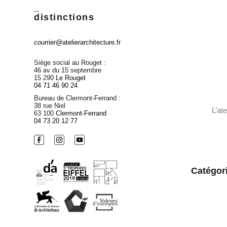
_
distinctions
courrier@atelierarchitecture.fr
Siège social au Rouget :
46 av du 15 septembre
15 290
Le Rouget
04 71 46 90 24
Bureau de Clermont-Ferrand :
38 rue Niel
L’at
63 100
Clermont-Ferrand
04 73 20 12 77
Catégori