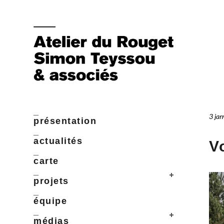
_
3 jan
présentation
_
actualités
V
_
carte
_
projets
_
équipe
_
médias