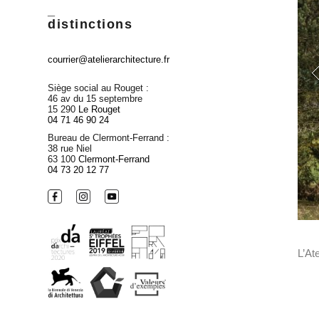
_
distinctions
courrier@atelierarchitecture.fr
Siège social au Rouget :
46 av du 15 septembre
15 290
Le Rouget
04 71 46 90 24
Bureau de Clermont-Ferrand :
38 rue Niel
63 100
Clermont-Ferrand
04 73 20 12 77
L’At