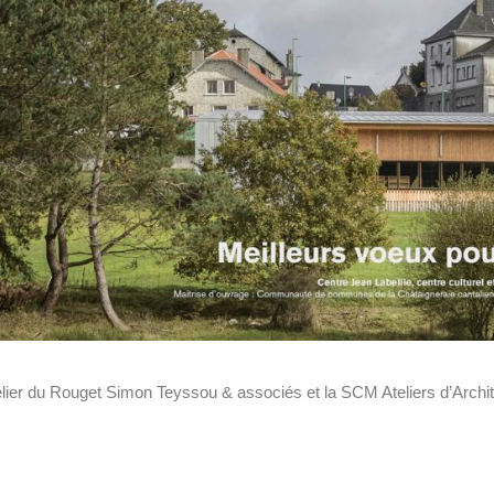
elier du Rouget Simon Teyssou & associés et la SCM Ateliers d’Archi