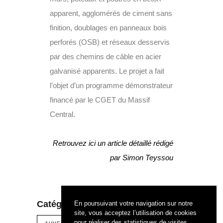
apparent, agglomérés de ciment sans
finition, doublages en panneaux bois
perforés (OSB) et réseaux desservis
par des chemins de câble en acier
galvanisé apparents. Le projet a fait
l’objet d’un programme démonstrateur
financé par le CGET du Massif
Central.
Retrouvez ici un article détaillé rédigé
par Simon Teyssou
Catégories :
En poursuivant votre navigation sur notre
ACIER
site, vous acceptez l’utilisation de cookies
pour réaliser des statistiques de visites.