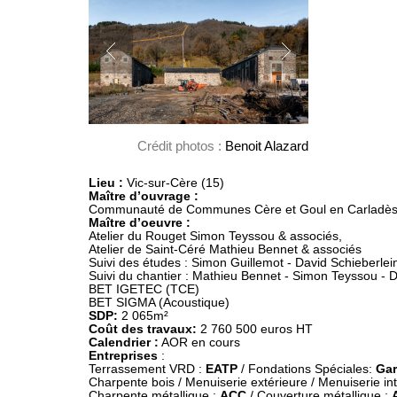
Crédit photos :
Benoit Alazard
Lieu : 
Vic-sur-Cère (15)
Communauté de Communes Cère et Goul en Carladè
Maître d’oeuvre :
Atelier du Rouget Simon Teyssou & associés,

Atelier de Saint-Céré Mathieu Bennet & associés

Suivi des études : Simon Guillemot - David Schieberlein
Suivi du chantier : Mathieu Bennet - Simon Teyssou - D
BET IGETEC (TCE)

SDP:
Coût des travaux:
Calendrier :
Entreprises
 :

Terrassement VRD : 
EATP
 / Fondations Spéciales: 
Gar
Charpente bois / Menuiserie extérieure / Menuiserie int
Charpente métallique : 
ACC 
/ Couverture métallique : 
A