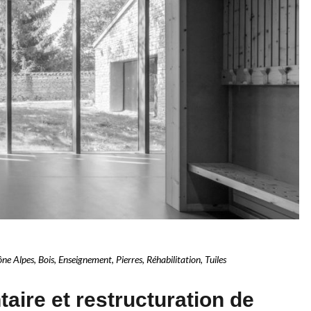
ône Alpes
,
Bois
,
Enseignement
,
Pierres
,
Réhabilitation
,
Tuiles
aire et restructuration de