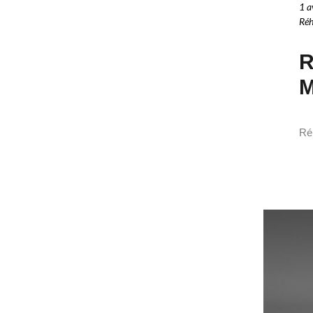
1 a
Réh
R
M
Réh