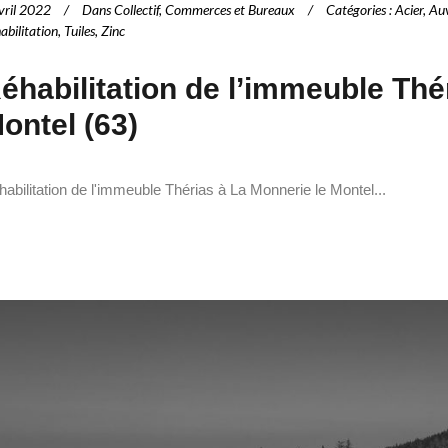
vril 2022
Dans
Collectif
,
Commerces et Bureaux
Catégories
:
Acier
,
Auv
abilitation
,
Tuiles
,
Zinc
éhabilitation de l’immeuble Thé
ontel (63)
abilitation de l'immeuble Thérias à La Monnerie le Montel...