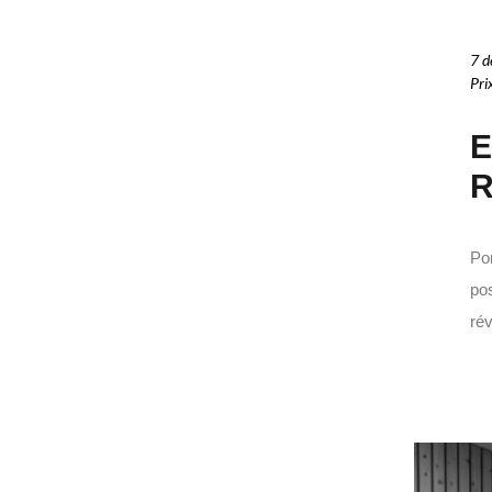
7 d
Pri
E
R
Po
pos
rév