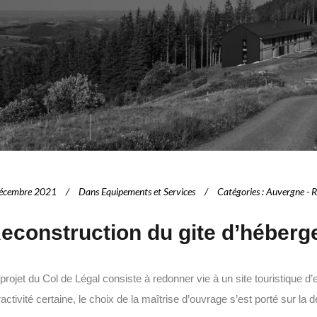
écembre 2021
Dans
Equipements et Services
Catégories
:
Auvergne - R
econstruction du gite d’héberg
projet du Col de Légal consiste à redonner vie à un site touristique 
ractivité certaine, le choix de la maîtrise d’ouvrage s’est porté sur la d