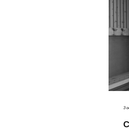
3 o
C