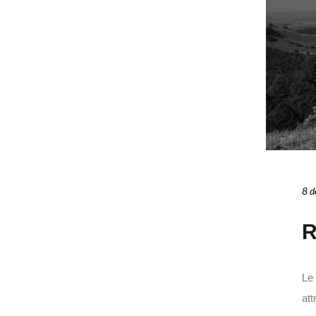
8 d
R
Le 
att