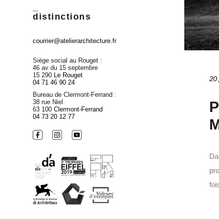
_
distinctions
courrier@atelierarchitecture.fr
Siège social au Rouget :
46 av du 15 septembre
15 290
Le Rouget
20 
04 71 46 90 24
Bureau de Clermont-Ferrand :
38 rue Niel
P
63 100
Clermont-Ferrand
04 73 20 12 77
M
Dan
pro
fois