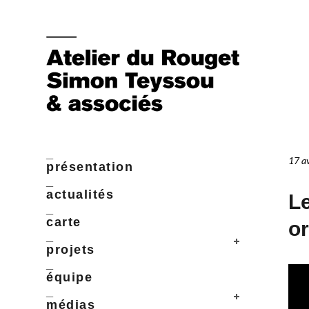
_
17 a
présentation
_
actualités
Le
_
carte
or
_
projets
_
équipe
_
médias