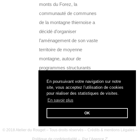
monts du Forez, la
communauté de communes
de la montagne thiernoise a
décidé d’organiser
l’aménagement de son vaste
territoire de moyenne
montagne, autour de
programmes structurants
(maison de retraite, centre
En poursuivant votre navigation sur notre
touristique, petite enfance)....
site, vous acceptez l’utilisation de cookies
pour réaliser des statistiques de visites.
En savoir plus
OK
© 2018 Atelier du Rouget – Tous droits réservés –
Crédits & mentions Légales
–
Politique de confidentialité
– Par l’
Agence Z’