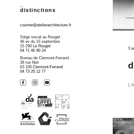
_
distinctions
courrier@atelierarchitecture.fr
Siège social au Rouget :
46 av du 15 septembre
15 290
Le Rouget
5 s
04 71 46 90 24
Bureau de Clermont-Ferrand :
38 rue Niel
d
63 100
Clermont-Ferrand
04 73 20 12 77
L'A