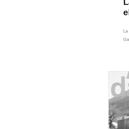
L
e
La 
Gau