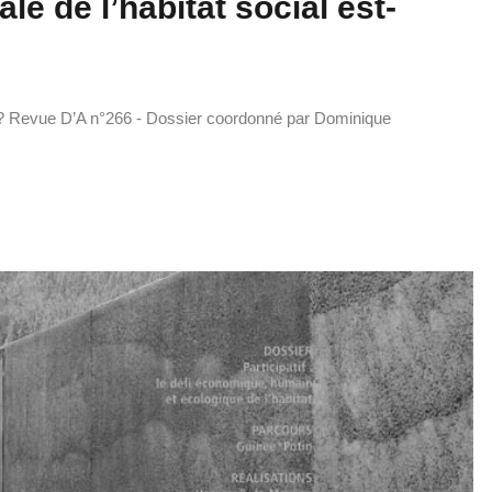
le de l’habitat social est-
cée ? Revue D’A n°266 - Dossier coordonné par Dominique