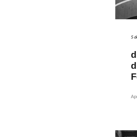
5 d
d
d
F
Apr