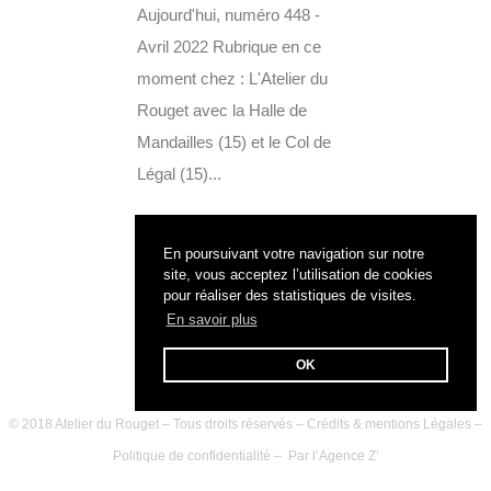
Aujourd'hui, numéro 448 -
Avril 2022 Rubrique en ce
moment chez : L'Atelier du
Rouget avec la Halle de
Mandailles (15) et le Col de
Légal (15)...
En poursuivant votre navigation sur notre
site, vous acceptez l’utilisation de cookies
pour réaliser des statistiques de visites.
En savoir plus
OK
© 2018 Atelier du Rouget – Tous droits réservés –
Crédits & mentions Légales
–
Politique de confidentialité
– Par l’
Agence Z’