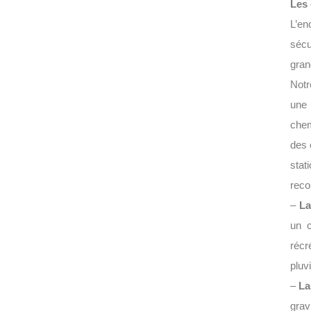
Les 
L’en
sécu
gran
Notr
une 
chem
des 
stat
reco
–
La
un c
récr
pluv
–
La
grav