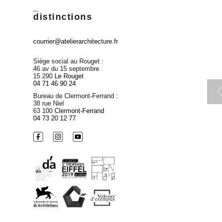
_
distinctions
courrier@atelierarchitecture.fr
Siège social au Rouget :
46 av du 15 septembre
15 290
Le Rouget
04 71 46 90 24
Bureau de Clermont-Ferrand :
38 rue Niel
63 100
Clermont-Ferrand
04 73 20 12 77