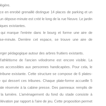
légère.
ace en enrobé grenaillé distingue 14 places de parking et un
n dépose-minute est créé le long de la rue Neuve. Le jardin
iques existantes.
qui marque l’entrée dans le bourg et forme une aire de
ose-minute. Derrière cet espace, se trouve une aire de
rger pédagogique autour des arbres fruitiers existants.
thlétisme de l’ancien vélodrome est encore visible. La
laces accessibles aux personnes handicapées. Pour cela, le
a tribune existante. Cette structure se compose de 6 plates-
te qui dessert ces tribunes. Chaque plate-forme accueille 5
rale réservée à la cabine presse. Des panneaux remplis de
trer la lumière. L’aménagement du fond du stade consiste à
lévation par rapport à l’aire de jeu. Cette proposition permet