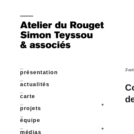
_
3 oc
présentation
_
actualités
Co
_
carte
de
_
projets
_
équipe
_
médias