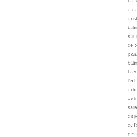
La p
en f
exis
bâti
sur 
de p
plan
bâti
La s
l’éd
extr
dist
sall
disp
de l
préa