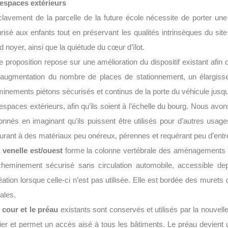
espaces extérieurs
clavement de la parcelle de la future école nécessite de porter une 
risé aux enfants tout en préservant les qualités intrinsèques du site 
d noyer, ainsi que la quiétude du cœur d’îlot.
e proposition repose sur une amélioration du dispositif existant afi
augmentation du nombre de places de stationnement, un élargi
inements piétons sécurisés et continus de la porte du véhicule jusqu’a
espaces extérieurs, afin qu’ils soient à l’échelle du bourg. Nous a
ionnés en imaginant qu’ils puissent être utilisés pour d’autres usag
urant à des matériaux peu onéreux, pérennes et requérant peu d’entret
 venelle est/ouest
forme la colonne vertébrale des aménagements ex
heminement sécurisé sans circulation automobile, accessible depu
éation lorsque celle-ci n’est pas utilisée. Elle est bordée des murets q
iales.
 cour et le préau
existants sont conservés et utilisés par la nouvell
ier et permet un accès aisé à tous les bâtiments. Le préau devient un