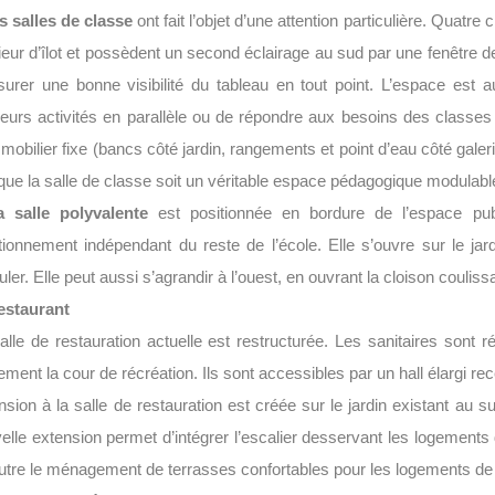
s salles de classe
ont fait l’objet d’une attention particulière. Quatr
rieur d’îlot et possèdent un second éclairage au sud par une fenêtre 
surer une bonne visibilité du tableau en tout point. L’espace est a
ieurs activités en parallèle ou de répondre aux besoins des classes
 mobilier fixe (bancs côté jardin, rangements et point d’eau côté galer
 que la salle de classe soit un véritable espace pédagogique modulable
a salle polyvalente
est positionnée en bordure de l’espace publ
tionnement indépendant du reste de l’école. Elle s’ouvre sur le jard
uler. Elle peut aussi s’agrandir à l’ouest, en ouvrant la cloison coulis
estaurant
alle de restauration actuelle est restructurée. Les sanitaires sont
ement la cour de récréation. Ils sont accessibles par un hall élargi
nsion à la salle de restauration est créée sur le jardin existant au s
elle extension permet d’intégrer l’escalier desservant les logements
utre le ménagement de terrasses confortables pour les logements de l