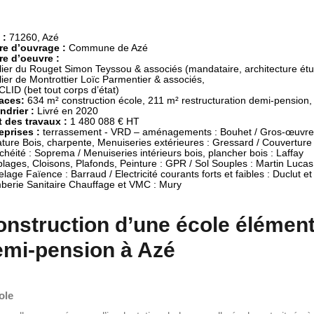
 :
71260, Azé
re d’ouvrage :
re d’oeuvre :
elier du Rouget Simon Teyssou & associés (mandataire, architecture ét
elier de Montrottier Loïc Parmentier & associés,

aces:
ndrier :
 des travaux :
eprises :
 terrassement - VRD – aménagements : Bouhet / Gros-œuvre 
ture Bois, charpente, Menuiseries extérieures : Gressard / Couverture T
chéité : Soprema / Menuiseries intérieurs bois, plancher bois : Laffay

lages, Cloisons, Plafonds, Peinture : GPR / Sol Souples : Martin Lucas

lage Faïence : Barraud / Electricité courants forts et faibles : Duclut et f
berie Sanitaire Chauffage et VMC : Mury
nstruction d’une école élémenta
emi-pension à Azé
ole