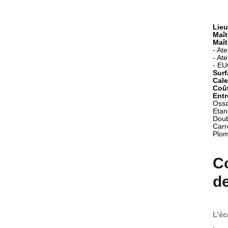
Lieu
Maît
Maît
- At
- At
Surf
Cale
Coût
Entr
Ossa
Etan
Doub
Carre
Plom
Co
d
L’éc