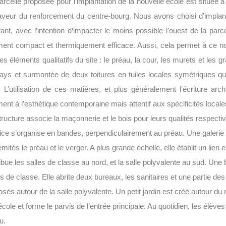
arcelle proposée pour l’implantation de la nouvelle école est située à 
aveur du renforcement du centre-bourg. Nous avons choisi d’implante
tant, avec l’intention d’impacter le moins possible l’ouest de la parc
ment compact et thermiquement efficace. Aussi, cela permet à ce no
les éléments qualitatifs du site : le préau, la cour, les murets et les
ays et surmontée de deux toitures en tuiles locales symétriques q
. L’utilisation de ces matières, et plus généralement l’écriture arc
ment à l’esthétique contemporaine mais attentif aux spécificités local
tructure associe la maçonnerie et le bois pour leurs qualités respectiv
ifice s’organise en bandes, perpendiculairement au préau. Une galerie 
émités le préau et le verger. A plus grande échelle, elle établit un lien e
ribue les salles de classe au nord, et la salle polyvalente au sud. Une b
es de classe. Elle abrite deux bureaux, les sanitaires et une partie de
osés autour de la salle polyvalente. Un petit jardin est créé autour d
’école et forme le parvis de l’entrée principale. Au quotidien, les élèv
u.