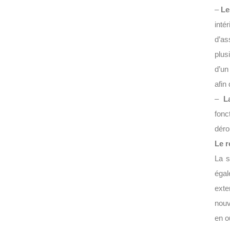
–
Le
inté
d’as
plus
d’un
afin
–
L
fonc
déro
Le r
La s
égal
exte
nouv
en o