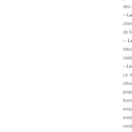
des 
–
La
chem
de l
–
L
reto
stat
–
Le
Le f
réha
proj
form
empl
méta
remb