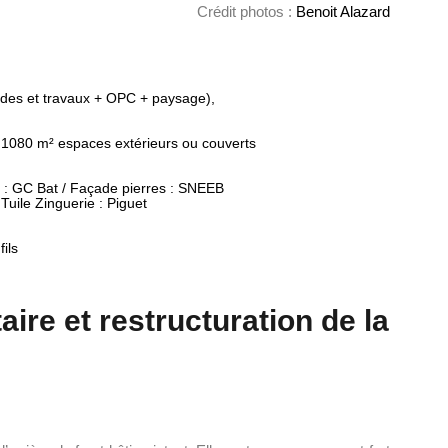
Crédit photos :
Benoit Alazard
udes et travaux + OPC + paysage),

: GC Bat / Façade pierres : SNEEB

uile Zinguerie : Piguet

ils

ire et restructuration de la