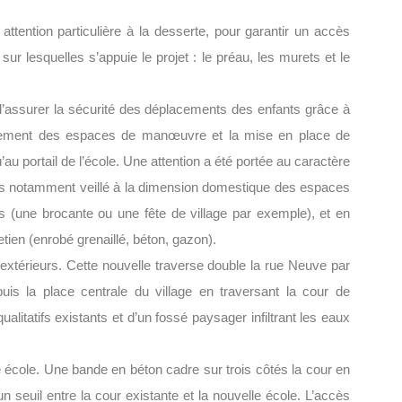
attention particulière à la desserte, pour garantir un accès
sur lesquelles s’appuie le projet : le préau, les murets et le
n d’assurer la sécurité des déplacements des enfants grâce à
ssement des espaces de manœuvre et la mise en place de
u portail de l’école. Une attention a été portée au caractère
vons notamment veillé à la dimension domestique des espaces
es (une brocante ou une fête de village par exemple), et en
ien (enrobé grenaillé, béton, gazon).
térieurs. Cette nouvelle traverse double la rue Neuve par
is la place centrale du village en traversant la cour de
ualitatifs existants et d’un fossé paysager infiltrant les eaux
e école. Une bande en béton cadre sur trois côtés la cour en
 seuil entre la cour existante et la nouvelle école. L’accès