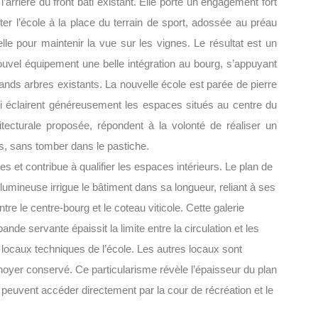
l’arrière du front bâti existant. Elle porte un engagement fort
r l’école à la place du terrain de sport, adossée au préau
elle pour maintenir la vue sur les vignes. Le résultat est un
uvel équipement une belle intégration au bourg, s’appuyant
 grands arbres existants. La nouvelle école est parée de pierre
ui éclairent généreusement les espaces situés au centre du
hitecturale proposée, répondent à la volonté de réaliser un
es, sans tomber dans le pastiche.
es et contribue à qualifier les espaces intérieurs. Le plan de
lumineuse irrigue le bâtiment dans sa longueur, reliant à ses
ntre le centre-bourg et le coteau viticole. Cette galerie
ande servante épaissit la limite entre la circulation et les
s locaux techniques de l’école. Les autres locaux sont
u noyer conservé. Ce particularisme révèle l’épaisseur du plan
es peuvent accéder directement par la cour de récréation et le