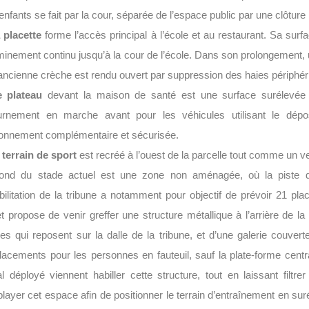
enfants se fait par la cour, séparée de l’espace public par une clôture 
 placette
forme l’accès principal à l’école et au restaurant. Sa surf
inement continu jusqu’à la cour de l’école. Dans son prolongement, u
’ancienne crèche est rendu ouvert par suppression des haies périphér
e plateau
devant la maison de santé est une surface surélevée 
urnement en marche avant pour les véhicules utilisant le dép
ionnement complémentaire et sécurisée.
 terrain de sport
est recréé à l’ouest de la parcelle tout comme un ve
ond du stade actuel est une zone non aménagée, où la piste d’a
bilitation de la tribune a notamment pour objectif de prévoir 21 p
et propose de venir greffer une structure métallique à l’arrière de l
es qui reposent sur la dalle de la tribune, et d’une galerie couver
acements pour les personnes en fauteuil, sauf la plate-forme cent
l déployé viennent habiller cette structure, tout en laissant fil
layer cet espace afin de positionner le terrain d’entraînement en suré