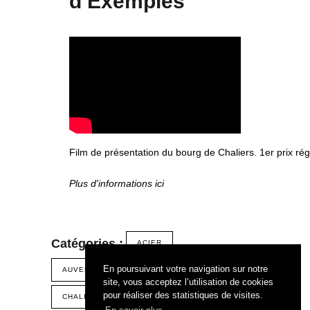
d’Exemples
Film de présentation du bourg de Chaliers. 1er prix r
Plus d'informations ici
Catégories :
ACIER
En poursuivant votre navigation sur notre
AUVERGNE - RHÔNE ALPES
CANTAL
site, vous acceptez l’utilisation de cookies
pour réaliser des statistiques de visites.
CHALIERS
PIERRES