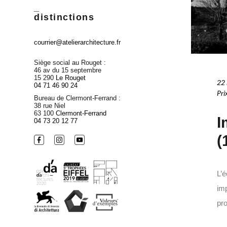
_
distinctions
courrier@atelierarchitecture.fr
Siège social au Rouget :
46 av du 15 septembre
15 290
Le Rouget
22
04 71 46 90 24
Pri
Bureau de Clermont-Ferrand :
38 rue Niel
63 100
Clermont-Ferrand
I
04 73 20 12 77
(
L’é
imp
pro