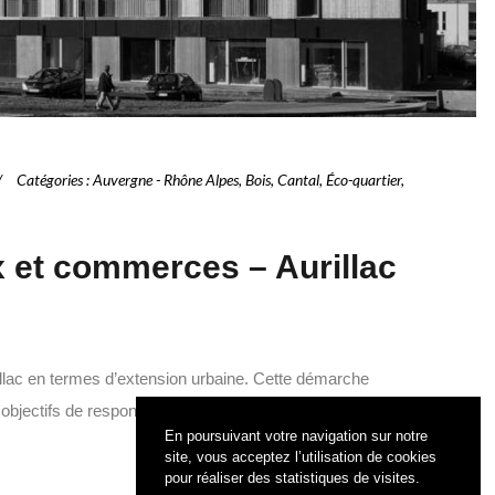
Catégories
:
Auvergne - Rhône Alpes
,
Bois
,
Cantal
,
Éco-quartier
,
 et commerces – Aurillac
illac en termes d’extension urbaine. Cette démarche
objectifs de responsabilité et de durabilité. L’immeuble
En poursuivant votre navigation sur notre
site, vous acceptez l’utilisation de cookies
pour réaliser des statistiques de visites.