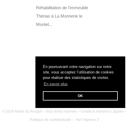
Réhabilitation de l'immeuble
Thérias à La Monnerie le
Montel...
En poursuivant votre navigation sur notre
site, vous acceptez l’utilisation de cookies
pour réaliser des statistiques de visites.
En savoir plus
OK
© 2018 Atelier du Rouget – Tous droits réservés –
Crédits & mentions Légales
–
Politique de confidentialité
– Par l’
Agence Z’