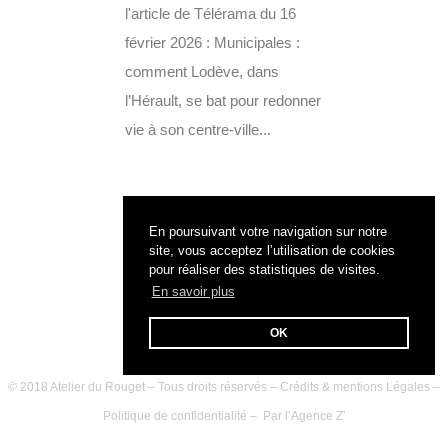
l'article de Télérama du 16
février 2026 : Municipales :
comment Lodève, dans
l’Hérault, se bat pour redonner
vie à son centre-ville...
En poursuivant votre navigation sur notre
site, vous acceptez l’utilisation de cookies
pour réaliser des statistiques de visites.
En savoir plus
OK
© 2018 Atelier du Rouget – Tous droits réservés –
Crédits & mentions Légales
–
Politique de confidentialité
– Par l’
Agence Z’