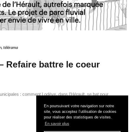
n
,
télérama
 Refaire battre le coeur
 Municipales : comment Lodève, dans l’Hérault, se bat pour
En poursuivant votre navigation sur notre
site, vous acceptez l’utilisation de cookies
pour réaliser des statistiques de visites.
En savoir plus