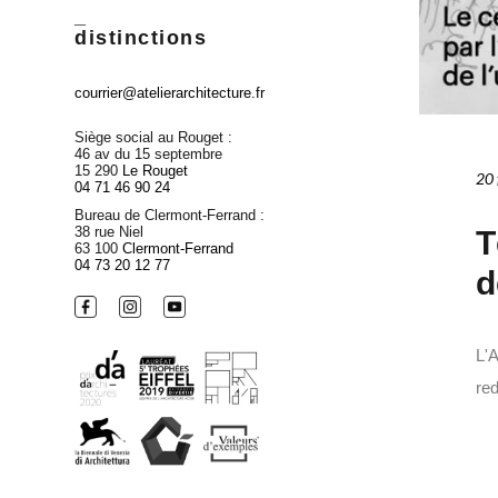
_
distinctions
courrier@atelierarchitecture.fr
Siège social au Rouget :
46 av du 15 septembre
15 290
Le Rouget
20 
04 71 46 90 24
Bureau de Clermont-Ferrand :
38 rue Niel
T
63 100
Clermont-Ferrand
04 73 20 12 77
d
L'A
red