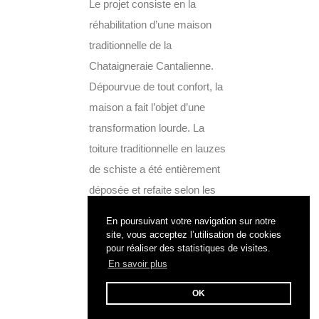
Le projet consiste en la
réhabilitation d’une maison
traditionnelle de la
Chataigneraie Cantalienne.
Dépourvue de tout confort, la
maison a fait l’objet d’une
transformation lourde. La
toiture traditionnelle en lauzes
de schiste a été entièrement
déposée et refaite selon les
savoir-faire locaux, encore
En poursuivant votre navigation sur notre
très vivaces....
site, vous acceptez l’utilisation de cookies
pour réaliser des statistiques de visites.
En savoir plus
OK