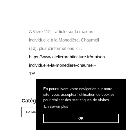
A Vivre 112 – article sur la maison
individuelle à la Monedière, Chaumeil
(19), plus d’informations ici :
https://www.atelierarchitecture.fr/maison-
individuelle-la-monediere-chaumeil-
19/
En poursuivant votre navigation sur notre
site, vous acceptez l’utilisation de cookies
Catégories :
pour réaliser des statistiques de visites.
AVIVRE
En savoir plus
LA MONEDIÈRE
OK