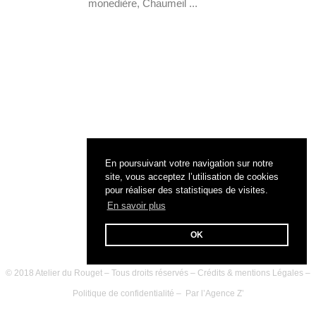
monedière, Chaumeil ...
En poursuivant votre navigation sur notre
site, vous acceptez l’utilisation de cookies
pour réaliser des statistiques de visites.
En savoir plus
OK
© 2018 Atelier du Rouget – Tous droits réservés –
Crédits & mentions Légales
–
Politique de confidentialité
– Par l’
Agence Z’