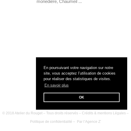
monedière, Chaumeil ...
En poursuivant votre navigation sur notre
site, vous acceptez l’utilisation de cookies
pour réaliser des statistiques de visites.
En savoir plus
OK
© 2018 Atelier du Rouget – Tous droits réservés –
Crédits & mentions Légales
–
Politique de confidentialité
– Par l’
Agence Z’