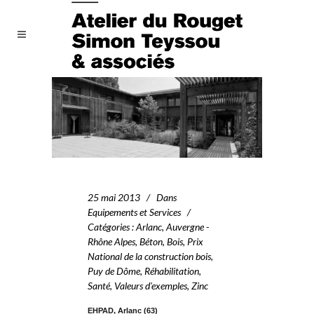
25 mai 2013
Dans
Equipements et Services
Catégories
:
Arlanc
,
Auvergne -
Rhône Alpes
,
Béton
,
Bois
,
Prix
National de la construction bois
,
Puy de Dôme
,
Réhabilitation
,
Santé
,
Valeurs d'exemples
,
Zinc
EHPAD, Arlanc (63)