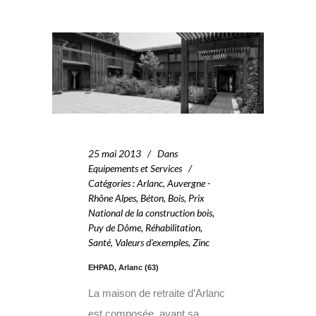
25 mai 2013
Dans
Equipements et Services
Catégories
:
Arlanc
,
Auvergne -
Rhône Alpes
,
Béton
,
Bois
,
Prix
National de la construction bois
,
Puy de Dôme
,
Réhabilitation
,
Santé
,
Valeurs d'exemples
,
Zinc
EHPAD, Arlanc (63)
La maison de retraite d’Arlanc
est composée, avant sa