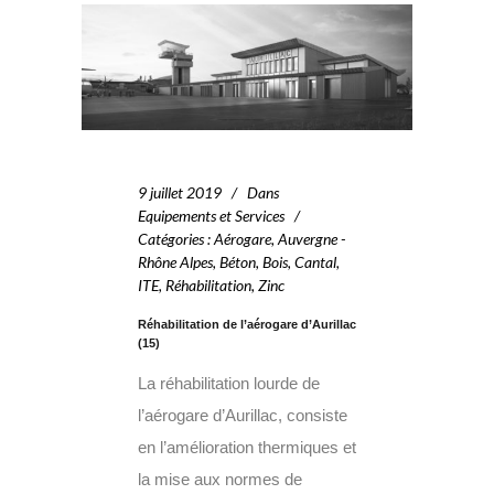
9 juillet 2019
Dans
Equipements et Services
Catégories
:
Aérogare
,
Auvergne -
Rhône Alpes
,
Béton
,
Bois
,
Cantal
,
ITE
,
Réhabilitation
,
Zinc
Réhabilitation de l’aérogare d’Aurillac
(15)
La réhabilitation lourde de
l’aérogare d’Aurillac, consiste
en l’amélioration thermiques et
la mise aux normes de