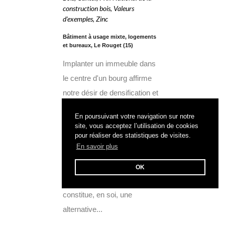
construction bois
,
Valeurs
d'exemples
,
Zinc
Bâtiment à usage mixte, logements
et bureaux, Le Rouget (15)
Implanter un immeuble dans
le centre d'un bourg affirme
notre désir de densification et
de participation, par le projet
En poursuivant votre navigation sur notre
créée à son animation
site, vous acceptez l’utilisation de cookies
pour réaliser des statistiques de visites.
quotidienne et à son
En savoir plus
attractivité plutôt que de
construire en périphérie sur un
OK
terrain vierge. Le projet
constitue, en soi, une
alternative...